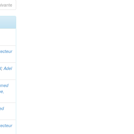
uivante
recteur
d
;
Adel
amed
e,
ed
recteur