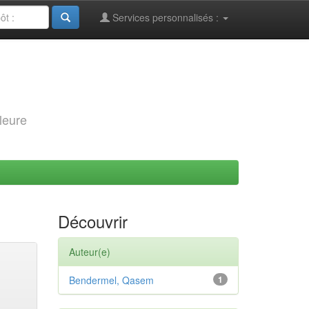
Services personnalisés :
leure
Découvrir
Auteur(e)
Bendermel, Qasem
1