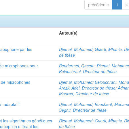
précédente
1
s
Auteur(s)
arabophone par les
Djemai, Mohamed
;
Guerti, Mhania, Di
de thèse
u de microphones pour
Bendermel, Qasem
;
Djemai, Mohame
Belouchrani, Directeur de thèse
u de microphones
Djemai, Mohamed
;
Belouchrani, Moh
Arezki Adel, Directeur de thèse
;
Adnan
Mourad, Directeur de thèse
t adaptatif
Djemai, Mohamed
;
Boucherit, Moham
Seghir, Directeur de thèse
t les algorithmes génétiques
Djemai, Mohamed
;
Guerti, Mhania, Di
rception utilisant les
de thèse