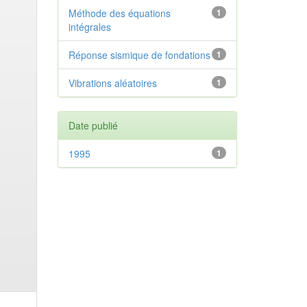
Méthode des équations
1
intégrales
Réponse sismique de fondations
1
Vibrations aléatoires
1
Date publié
1995
1