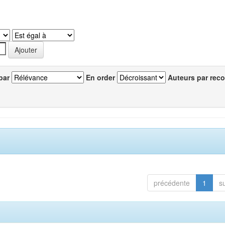
par
En order
Auteurs par reco
précédente
1
s