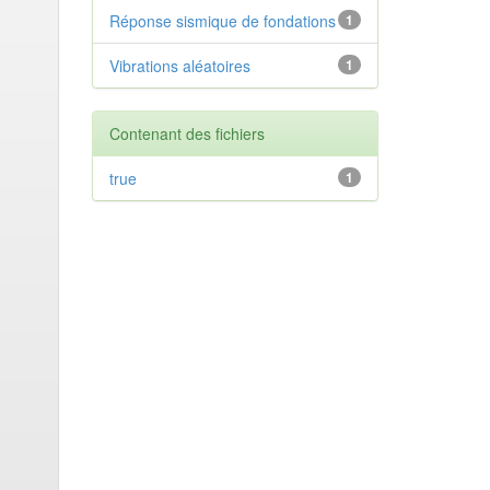
Réponse sismique de fondations
1
Vibrations aléatoires
1
Contenant des fichiers
true
1