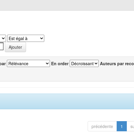
par
En order
Auteurs par reco
précédente
1
s