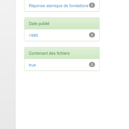
Réponse sismique de fondations
1
Date publié
1995
1
Contenant des fichiers
true
1