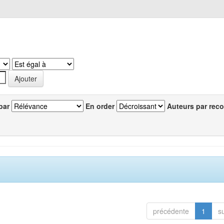
par
En order
Auteurs par reco
précédente
1
s