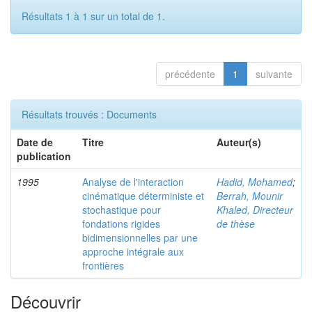
Résultats 1 à 1 sur un total de 1.
précédente
1
suivante
Résultats trouvés : Documents
Date de
Titre
Auteur(s)
publication
1995
Analyse de l'interaction
Hadid, Mohamed
;
cinématique déterministe et
Berrah, Mounir
stochastique pour
Khaled, Directeur
fondations rigides
de thèse
bidimensionnelles par une
approche intégrale aux
frontières
Découvrir