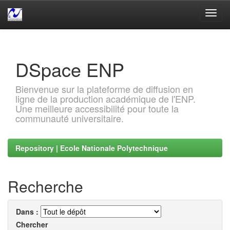
Skip
navigation
DSpace ENP
Bienvenue sur la plateforme de diffusion en
ligne de la production académique de l'ENP.
Une meilleure accessibilité pour toute la
communauté universitaire.
Repository | Ecole Nationale Polytechnique
Recherche
Dans :
Chercher