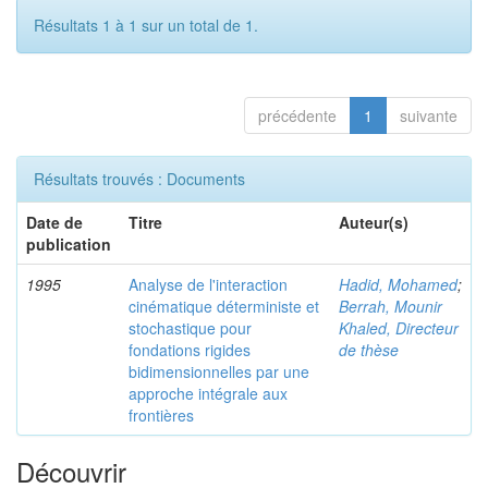
Résultats 1 à 1 sur un total de 1.
précédente
1
suivante
Résultats trouvés : Documents
Date de
Titre
Auteur(s)
publication
1995
Analyse de l'interaction
Hadid, Mohamed
;
cinématique déterministe et
Berrah, Mounir
stochastique pour
Khaled, Directeur
fondations rigides
de thèse
bidimensionnelles par une
approche intégrale aux
frontières
Découvrir