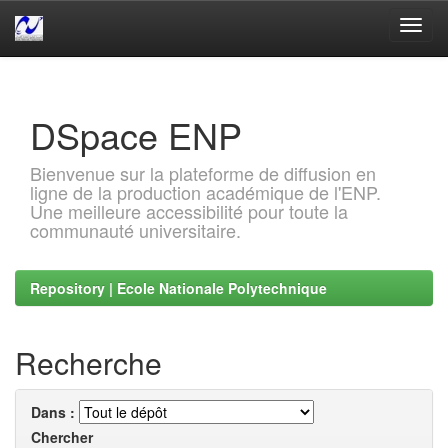
Skip
navigation
DSpace ENP
Bienvenue sur la plateforme de diffusion en
ligne de la production académique de l'ENP.
Une meilleure accessibilité pour toute la
communauté universitaire.
Repository | Ecole Nationale Polytechnique
Recherche
Dans :
Chercher