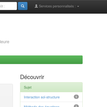
Services personnalisés :
leure
Découvrir
Sujet
Interaction sol-structure
1
Méthode des équations
1