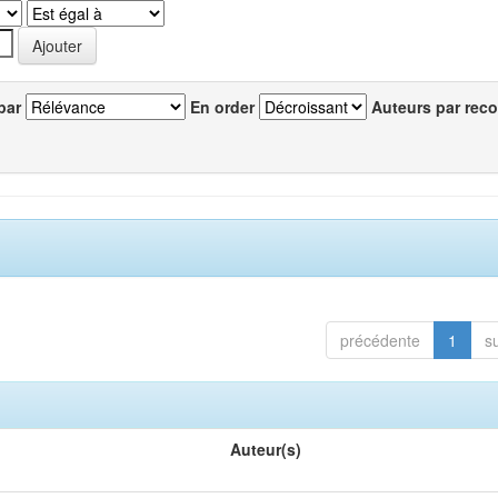
par
En order
Auteurs par reco
précédente
1
s
Auteur(s)