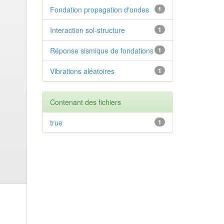
Fondation propagation d'ondes
1
Interaction sol-structure
1
Réponse sismique de fondations
1
Vibrations aléatoires
1
Contenant des fichiers
true
1