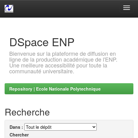
Skip
navigation
DSpace ENP
Bienvenue sur la plateforme de diffusion en
ligne de la production académique de l'ENP.
Une meilleure accessibilité pour toute la
communauté universitaire.
Repository | Ecole Nationale Polytechnique
Recherche
Dans :
Chercher