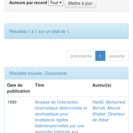
Auteurs par record
Résultats 1 à 1 sur un total de 1.
précédente
1
suivante
Résultats trouvés : Documents
Date de
Titre
Auteur(s)
publication
1995
Analyse de l'interaction
Hadid, Mohamed
;
cinématique déterministe et
Berrah, Mounir
stochastique pour
Khaled, Directeur
fondations rigides
de thèse
bidimensionnelles par une
approche intégrale aux