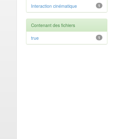
Interaction cinématique
1
Contenant des fichiers
true
1