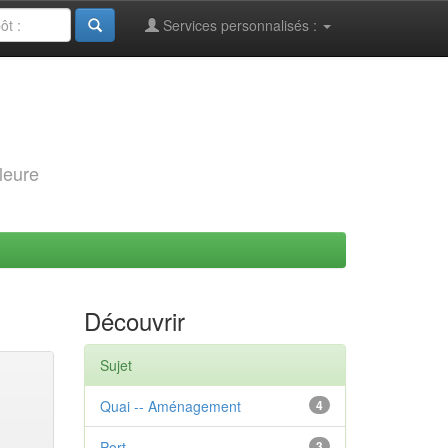
Services personnalisés :
leure
Découvrir
Sujet
Quai -- Aménagement
4
Port
3