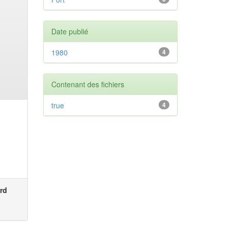
Date publié
1980
4
Contenant des fichiers
true
4
rd