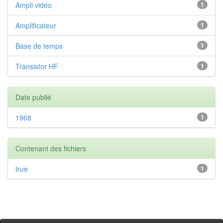
Ampli vidéo
1
Amplificateur
1
Base de temps
1
Transistor HF
1
Date publié
1968
1
Contenant des fichiers
true
1