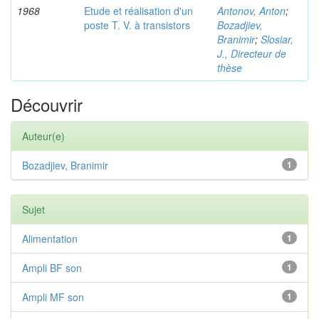
1968
Etude et réalisation d'un
Antonov, Anton
;
poste T. V. à transistors
Bozadjiev,
Branimir
;
Slosiar,
J., Directeur de
thèse
Découvrir
Auteur(e)
Bozadjiev, Branimir
1
Sujet
Alimentation
1
Ampli BF son
1
Ampli MF son
1