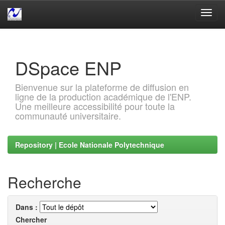
Skip
navigation
DSpace ENP
Bienvenue sur la plateforme de diffusion en
ligne de la production académique de l'ENP.
Une meilleure accessibilité pour toute la
communauté universitaire.
Repository | Ecole Nationale Polytechnique
Recherche
Dans :
Chercher