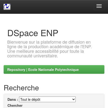
Skip
navigation
DSpace ENP
Bienvenue sur la plateforme de diffusion en
ligne de la production académique de l'ENP.
Une meilleure accessibilité pour toute la
communauté universitaire.
Repository | Ecole Nationale Polytechnique
Recherche
Dans :
Chercher