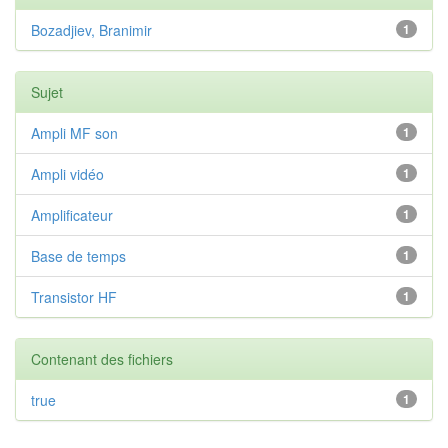
Bozadjiev, Branimir
1
Sujet
Ampli MF son
1
Ampli vidéo
1
Amplificateur
1
Base de temps
1
Transistor HF
1
Contenant des fichiers
true
1