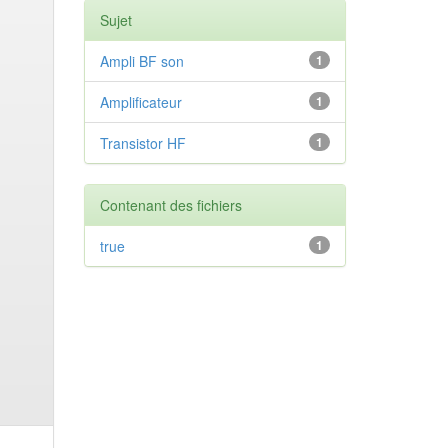
Sujet
Ampli BF son
1
Amplificateur
1
Transistor HF
1
Contenant des fichiers
true
1