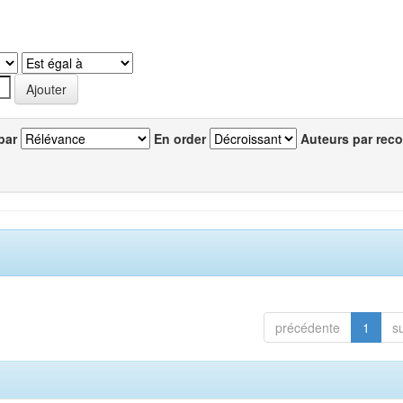
par
En order
Auteurs par reco
précédente
1
s