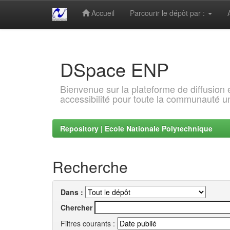
Accueil
Parcourir le dépôt par :
Skip
navigation
DSpace ENP
Bienvenue sur la plateforme de diffusion
accessibilité pour toute la communauté un
Repository | Ecole Nationale Polytechnique
Recherche
Dans :
Chercher
Filtres courants :