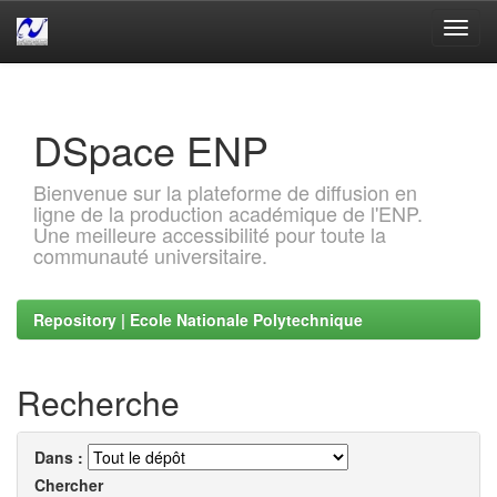
Skip
navigation
DSpace ENP
Bienvenue sur la plateforme de diffusion en
ligne de la production académique de l'ENP.
Une meilleure accessibilité pour toute la
communauté universitaire.
Repository | Ecole Nationale Polytechnique
Recherche
Dans :
Chercher