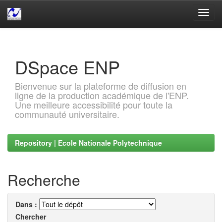
Skip
navigation
DSpace ENP
Bienvenue sur la plateforme de diffusion en
ligne de la production académique de l'ENP.
Une meilleure accessibilité pour toute la
communauté universitaire.
Repository | Ecole Nationale Polytechnique
Recherche
Dans :
Chercher