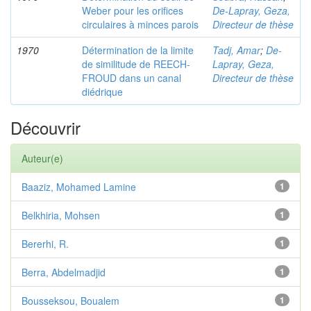
Weber pour les orifices
De-Lapray, Geza,
circulaires à minces parois
Directeur de thèse
1970
Détermination de la limite
Tadj, Amar
;
De-
de similitude de REECH-
Lapray, Geza,
FROUD dans un canal
Directeur de thèse
diédrique
Découvrir
Auteur(e)
Baaziz, Mohamed Lamine
1
Belkhiria, Mohsen
1
Bererhi, R.
1
Berra, Abdelmadjid
1
Bousseksou, Boualem
1