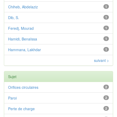
Chiheb, Abdelaziz
1
Dib, S.
1
Feredj, Mourad
1
Hamidi, Benaïssa
1
Hammana, Lakhdar
1
suivant >
Sujet
Orifices circulaires
2
Paroi
2
Perte de charge
2