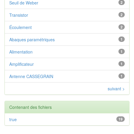
Seuil de Weber
2
Transistor
2
Écoulement
2
Abaques paramétriques
1
Alimentation
1
Amplificateur
1
Antenne CASSEGRAIN
1
suivant >
Contenant des fichiers
true
19