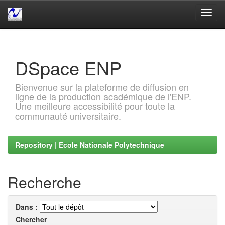
Skip
navigation
DSpace ENP
Bienvenue sur la plateforme de diffusion en
ligne de la production académique de l'ENP.
Une meilleure accessibilité pour toute la
communauté universitaire.
Repository | Ecole Nationale Polytechnique
Recherche
Dans :
Chercher