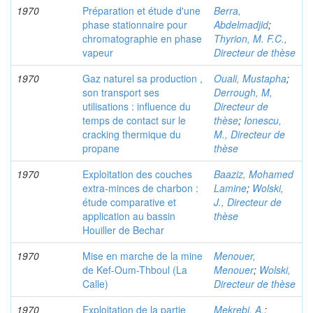
1970
Préparation et étude d'une
Berra,
phase stationnaire pour
Abdelmadjid
;
chromatographie en phase
Thyrion, M. F.C.,
vapeur
Directeur de thèse
1970
Gaz naturel sa production ,
Ouali, Mustapha
;
son transport ses
Derrough, M,
utilisations : influence du
Directeur de
temps de contact sur le
thèse
;
Ionescu,
cracking thermique du
M., Directeur de
propane
thèse
1970
Exploitation des couches
Baaziz, Mohamed
extra-minces de charbon :
Lamine
;
Wolski,
étude comparative et
J., Directeur de
application au bassin
thèse
Houiller de Bechar
1970
Mise en marche de la mine
Menouer,
de Kef-Oum-Thboul (La
Menouer
;
Wolski,
Calle)
Directeur de thèse
1970
Exploitation de la partie
Mekrebi, A.
;