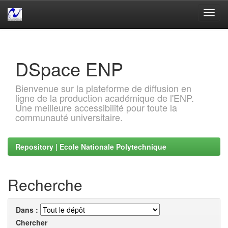
Skip
navigation
DSpace ENP
Bienvenue sur la plateforme de diffusion en
ligne de la production académique de l'ENP.
Une meilleure accessibilité pour toute la
communauté universitaire.
Repository | Ecole Nationale Polytechnique
Recherche
Dans :
Chercher