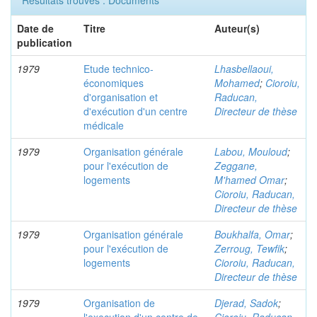
Résultats trouvés : Documents
Date de
Titre
Auteur(s)
publication
1979
Etude technico-
Lhasbellaoui,
économiques
Mohamed
;
Cioroiu,
d'organisation et
Raducan,
d'exécution d'un centre
Directeur de thèse
médicale
1979
Organisation générale
Labou, Mouloud
;
pour l'exécution de
Zeggane,
logements
M'hamed Omar
;
Cioroiu, Raducan,
Directeur de thèse
1979
Organisation générale
Boukhalfa, Omar
;
pour l'exécution de
Zerroug, Tewfik
;
logements
Cioroiu, Raducan,
Directeur de thèse
1979
Organisation de
Djerad, Sadok
;