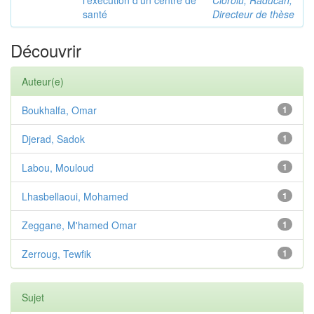
l'execution d'un centre de
Cioroiu, Raducan,
santé
Directeur de thèse
Découvrir
Auteur(e)
Boukhalfa, Omar
1
Djerad, Sadok
1
Labou, Mouloud
1
Lhasbellaoui, Mohamed
1
Zeggane, M'hamed Omar
1
Zerroug, Tewfik
1
Sujet