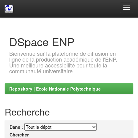
Skip
navigation
DSpace ENP
Bienvenue sur la plateforme de diffusion en
ligne de la production académique de l'ENP.
Une meilleure accessibilité pour toute la
communauté universitaire.
Repository | Ecole Nationale Polytechnique
Recherche
Dans :
Chercher