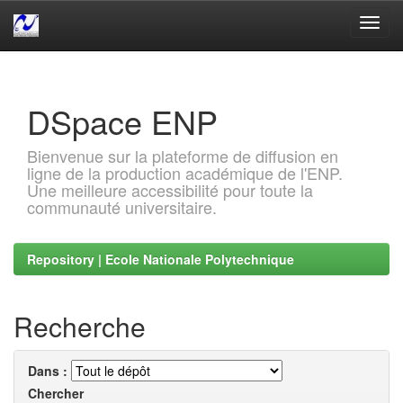
Skip
navigation
DSpace ENP
Bienvenue sur la plateforme de diffusion en
ligne de la production académique de l'ENP.
Une meilleure accessibilité pour toute la
communauté universitaire.
Repository | Ecole Nationale Polytechnique
Recherche
Dans :
Chercher