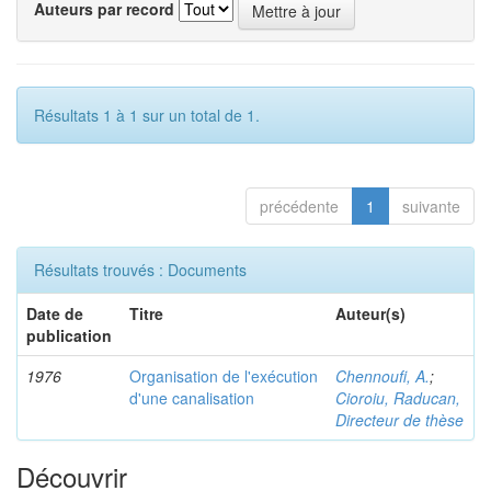
Auteurs par record
Résultats 1 à 1 sur un total de 1.
précédente
1
suivante
Résultats trouvés : Documents
Date de
Titre
Auteur(s)
publication
1976
Organisation de l'exécution
Chennoufi, A.
;
d'une canalisation
Cioroiu, Raducan,
Directeur de thèse
Découvrir