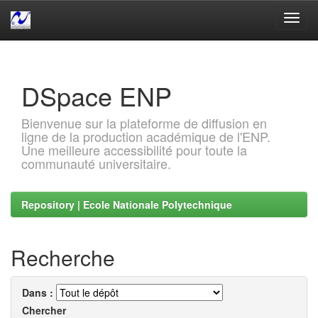
Skip
navigation
DSpace ENP
Bienvenue sur la plateforme de diffusion en
ligne de la production académique de l'ENP.
Une meilleure accessibilité pour toute la
communauté universitaire.
Repository | Ecole Nationale Polytechnique
Recherche
Dans :
Chercher