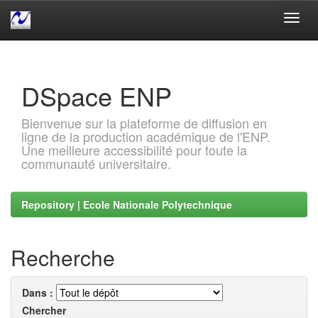
Skip
navigation
DSpace ENP
Bienvenue sur la plateforme de diffusion en
ligne de la production académique de l'ENP.
Une meilleure accessibilité pour toute la
communauté universitaire.
Repository | Ecole Nationale Polytechnique
Recherche
Dans :
Chercher