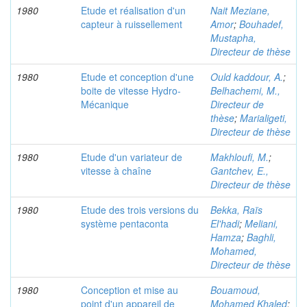
1980
Etude et réalisation d'un
Nait Meziane,
capteur à ruissellement
Amor
;
Bouhadef,
Mustapha,
Directeur de thèse
1980
Etude et conception d'une
Ould kaddour, A.
;
boite de vitesse Hydro-
Belhachemi, M.,
Mécanique
Directeur de
thèse
;
Marialigeti,
Directeur de thèse
1980
Etude d'un variateur de
Makhloufi, M.
;
vitesse à chaîne
Gantchev, E.,
Directeur de thèse
1980
Etude des trois versions du
Bekka, Raïs
système pentaconta
El'hadi
;
Meliani,
Hamza
;
Baghli,
Mohamed,
Directeur de thèse
1980
Conception et mise au
Bouamoud,
point d'un appareil de
Mohamed Khaled
;