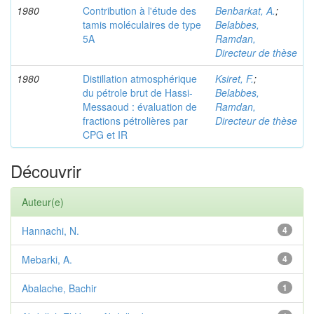
1980
Contribution à l'étude des
Benbarkat, A.
;
tamis moléculaires de type
Belabbes,
5A
Ramdan,
Directeur de thèse
1980
Distillation atmosphérique
Ksiret, F.
;
du pétrole brut de Hassi-
Belabbes,
Messaoud : évaluation de
Ramdan,
fractions pétrolières par
Directeur de thèse
CPG et IR
Découvrir
Auteur(e)
Hannachi, N.
4
Mebarki, A.
4
Abalache, Bachir
1