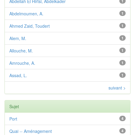
Abdellah El Hirtsi, Abdelkader
1
Abdelmoumen, A.
1
Ahmed Zaid, Toudert
1
Alem, M.
1
Allouche, M.
1
Amrouche, A.
1
Assad, L.
1
suivant >
Sujet
Port
4
Quai -- Aménagement
4