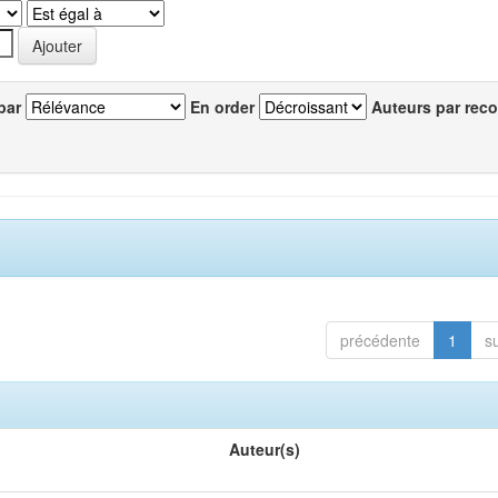
par
En order
Auteurs par reco
précédente
1
s
Auteur(s)