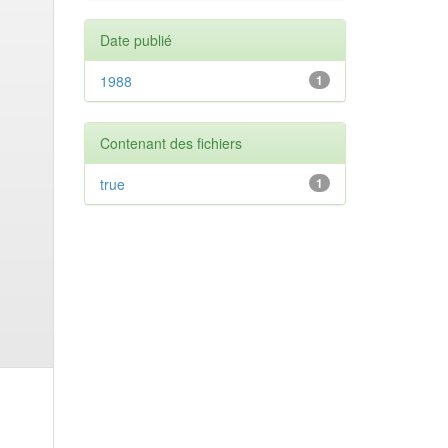
Date publié
1988
1
Contenant des fichiers
true
1