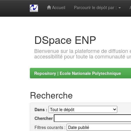
Accueil
Parcourir le dépôt par :
Skip
navigation
DSpace ENP
Bienvenue sur la plateforme de diffusion
accessibilité pour toute la communauté un
Repository | Ecole Nationale Polytechnique
Recherche
Dans :
Chercher
Filtres courants :