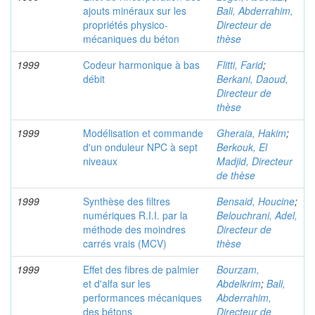
ajouts minéraux sur les
Bali, Abderrahim,
propriétés physico-
Directeur de
mécaniques du béton
thèse
1999
Codeur harmonique à bas
Flitti, Farid
;
débit
Berkani, Daoud,
Directeur de
thèse
1999
Modélisation et commande
Gheraia, Hakim
;
d'un onduleur NPC à sept
Berkouk, El
niveaux
Madjid, Directeur
de thèse
1999
Synthèse des filtres
Bensaid, Houcine
;
numériques R.I.I. par la
Belouchrani, Adel,
méthode des moindres
Directeur de
carrés vrais (MCV)
thèse
1999
Effet des fibres de palmier
Bourzam,
et d'alfa sur les
Abdelkrim
;
Bali,
performances mécaniques
Abderrahim,
des bétons
Directeur de