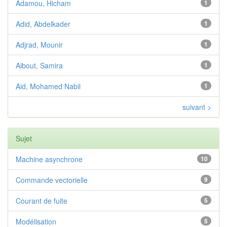
Adamou, Hicham
1
Adid, Abdelkader
1
Adjrad, Mounir
1
Aibout, Samira
1
Aid, Mohamed Nabil
1
suivant >
Sujet
Machine asynchrone
10
Commande vectorielle
9
Courant de fuite
5
Modélisation
5