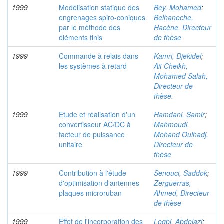
1999
Modélisation statique des
Bey, Mohamed
;
engrenages spiro-coniques
Belhaneche,
par le méthode des
Hacène, Directeur
éléments finis
de thèse
1999
Commande à relais dans
Kamri, Djekidel
;
les systèmes à retard
Ait Cheikh,
Mohamed Salah,
Directeur de
thèse.
1999
Etude et réalisation d'un
Hamdani, Samir
;
convertisseur AC/DC à
Mahmoudi,
facteur de puissance
Mohand Oulhadj,
unitaire
Directeur de
thèse
1999
Contribution à l'étude
Senouci, Saddok
;
d'optimisation d'antennes
Zerguerras,
plaques microruban
Ahmed, Directeur
de thèse
1999
Effet de l'incorporation des
Logbi, Abdelazi
;