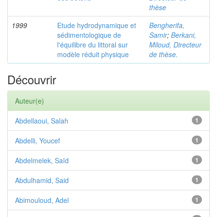
thèse
1999
Etude hydrodynamique et
Bengherifa,
sédimentologique de
Samir
;
Berkani,
l'équilibre du littoral sur
Miloud, Directeur
modèle réduit physique
de thèse.
Découvrir
Auteur(e)
Abdellaoui, Salah
1
Abdelli, Youcef
1
Abdelmelek, Saïd
1
Abdulhamid, Said
1
Abimouloud, Adel
1