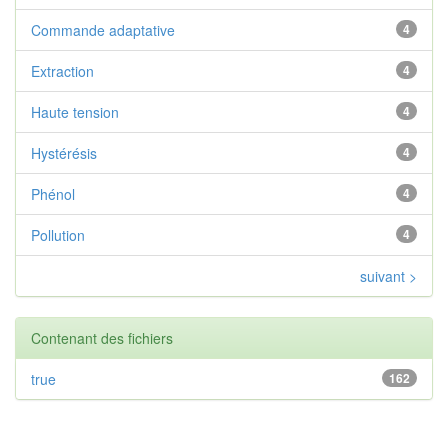
Commande adaptative
4
Extraction
4
Haute tension
4
Hystérésis
4
Phénol
4
Pollution
4
suivant >
Contenant des fichiers
true
162