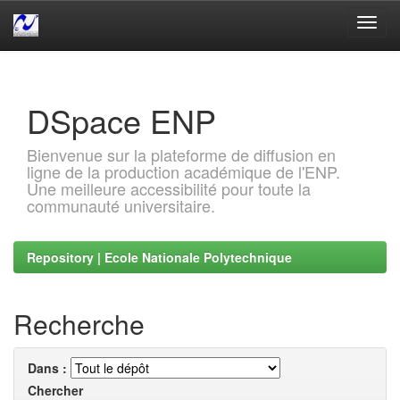
Skip
navigation
DSpace ENP
Bienvenue sur la plateforme de diffusion en
ligne de la production académique de l'ENP.
Une meilleure accessibilité pour toute la
communauté universitaire.
Repository | Ecole Nationale Polytechnique
Recherche
Dans :
Chercher