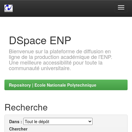
Skip
navigation
DSpace ENP
Bienvenue sur la plateforme de diffusion en
ligne de la production académique de l'ENP.
Une meilleure accessibilité pour toute la
communauté universitaire.
Repository | Ecole Nationale Polytechnique
Recherche
Dans :
Chercher