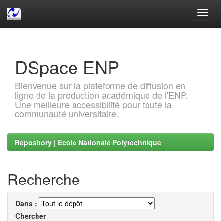
Skip
navigation
DSpace ENP
Bienvenue sur la plateforme de diffusion en
ligne de la production académique de l'ENP.
Une meilleure accessibilité pour toute la
communauté universitaire.
Repository | Ecole Nationale Polytechnique
Recherche
Dans :
Chercher