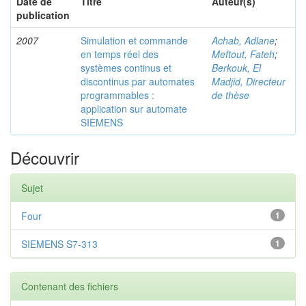
Date de
Titre
Auteur(s)
publication
2007
Simulation et commande
Achab, Adlane
;
en temps réel des
Meftout, Fateh
;
systèmes continus et
Berkouk, El
discontinus par automates
Madjid, Directeur
programmables :
de thèse
application sur automate
SIEMENS
Découvrir
Sujet
Four
1
SIEMENS S7-313
1
Contenant des fichiers