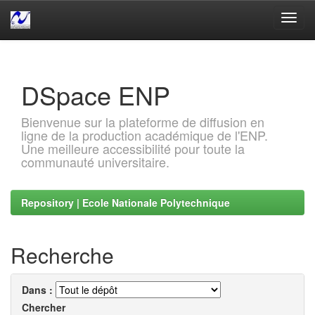
Skip
navigation
DSpace ENP
Bienvenue sur la plateforme de diffusion en
ligne de la production académique de l'ENP.
Une meilleure accessibilité pour toute la
communauté universitaire.
Repository | Ecole Nationale Polytechnique
Recherche
Dans :
Chercher