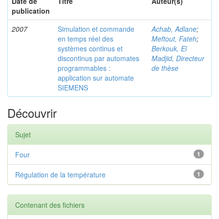
Date de
Titre
Auteur(s)
publication
2007
Simulation et commande
Achab, Adlane
;
en temps réel des
Meftout, Fateh
;
systèmes continus et
Berkouk, El
discontinus par automates
Madjid, Directeur
programmables :
de thèse
application sur automate
SIEMENS
Découvrir
Sujet
Four
1
Régulation de la température
1
Contenant des fichiers