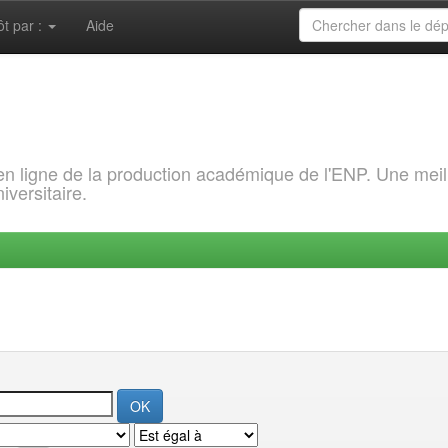
ôt par :
Aide
 en ligne de la production académique de l'ENP. Une meil
iversitaire.