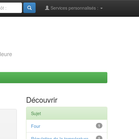
Services personnalisés :
leure
Découvrir
Sujet
Four
1
Régulation de la température
1