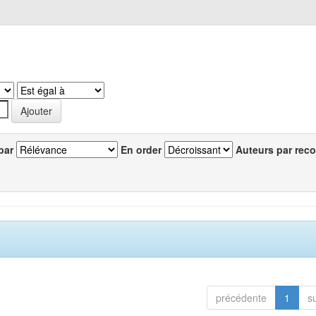
par
En order
Auteurs par reco
précédente
1
s