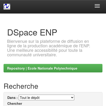
Skip
navigation
DSpace ENP
Bienvenue sur la plateforme de diffusion en
ligne de la production académique de l'ENP.
Une meilleure accessibilité pour toute la
communauté universitaire.
Repository | Ecole Nationale Polytechnique
Recherche
Dans :
Chercher