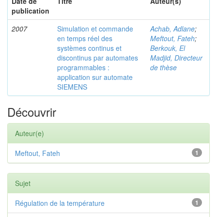
Date de
Titre
Auteur(s)
publication
2007
Simulation et commande
Achab, Adlane
;
en temps réel des
Meftout, Fateh
;
systèmes continus et
Berkouk, El
discontinus par automates
Madjid, Directeur
programmables :
de thèse
application sur automate
SIEMENS
Découvrir
Auteur(e)
Meftout, Fateh
1
Sujet
Régulation de la température
1