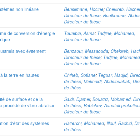
stèmes non linéaire
Benslimane, Hocine
;
Chekireb, Hache
Directeur de thèse
;
Boulkroune, Abde
Directeur de thèse
e de conversion d'énergie
Toualbia, Asma
;
Tadjine, Mohamed,
trique
Directeur de thèse.
striels avec évitement
Benzaoui, Messaouda
;
Chekireb, Hac
Directeur de thèse
;
Tadjine, Mohamed
Directeur de thèse
 la terre en hautes
Chiheb, Sofiane
;
Teguar, Madjid, Dire
de thèse
;
Mekhaldi, Abdelouahab, Dir
de thèse
ité de surface et de la
Saidi, Djamel
;
Bouaziz, Mohamed, Dir
le procédé de vibro-abraison
de thèse
;
Babichev, Aanatoli prokofiec
Directeur de thèse
ation d'état des systèmes
Hazerchi, Mohamed
;
Illoul, Rachid, Di
de thèse