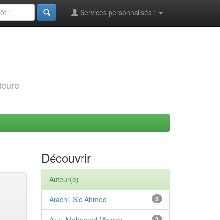
Services personnalisés :
leure
Découvrir
Auteur(e)
Arachi, Sid Ahmed
2
Azzi, Mohamed Mbarek
2