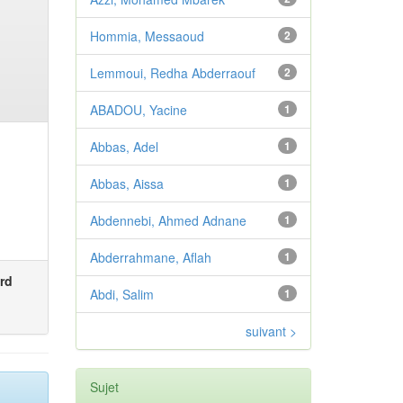
Hommia, Messaoud
2
Lemmoui, Redha Abderraouf
2
ABADOU, Yacine
1
Abbas, Adel
1
Abbas, Aissa
1
Abdennebi, Ahmed Adnane
1
Abderrahmane, Aflah
1
rd
Abdi, Salim
1
suivant >
Sujet