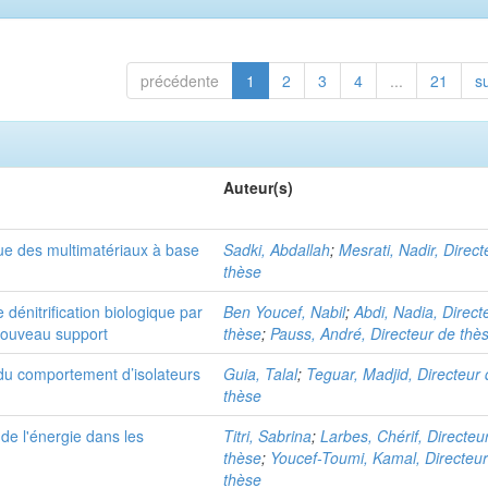
précédente
1
2
3
4
...
21
s
Auteur(s)
e des multimatériaux à base
Sadki, Abdallah
;
Mesrati, Nadir, Direct
thèse
dénitrification biologique par
Ben Youcef, Nabil
;
Abdi, Nadia, Direct
 nouveau support
thèse
;
Pauss, André, Directeur de thè
 du comportement d’isolateurs
Guia, Talal
;
Teguar, Madjid, Directeur
thèse
 de l'énergie dans les
Titri, Sabrina
;
Larbes, Chérif, Directeu
thèse
;
Youcef-Toumi, Kamal, Directeu
thèse