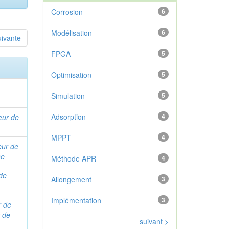
Corrosion
6
Modélisation
6
uivante
FPGA
5
Optimisation
5
Simulation
5
Adsorption
4
eur de
MPPT
4
eur de
se
Méthode APR
4
 de
Allongement
3
Implémentation
3
r de
r de
suivant >