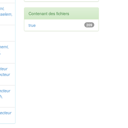
mi,
Contenant des fichiers
sselem,
true
209
hemi,
,
cteur
ecteur
ecteur
h,
recteur