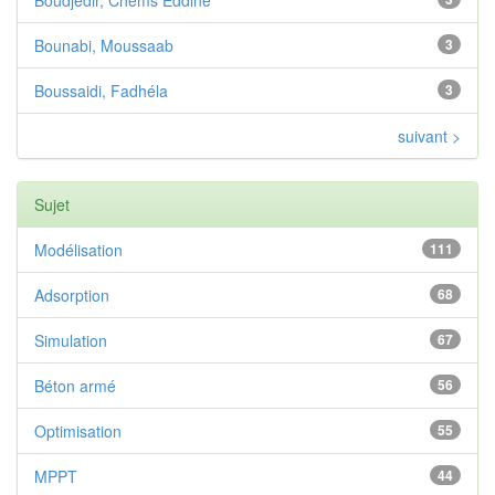
Boudjedir, Chems Eddine
Bounabi, Moussaab
3
Boussaidi, Fadhéla
3
suivant >
Sujet
Modélisation
111
Adsorption
68
Simulation
67
Béton armé
56
Optimisation
55
MPPT
44