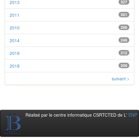
2013
327
2011
301
2010
266
2014
246
2019
212
2018
209
suivant >
Réalisé par le centre informatique CSRTCTED de L'
ENP