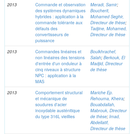
2013
Commande et observation
Meradi, Samir
;
des systèmes dynamiques
Boucherit,
hybrides : application à la
Mohamed Seghir,
commande tolérante aux
Directeur de thèse
;
défauts des
Tadjine, Mohamed,
convertisseurs de
Directeur de thèse
puissance
2013
Commandes linéaires et
Boulkhrachef,
non linéaires des tensions
Salah
;
Berkouk, El
d'entrée d'un onduleur à
Madjid, Directeur
cinq niveaux à structure
de thèse
NPC : application à la
MAS
2013
Comportement structural
Mariche Ep.
et mécanique de
Rehouma, Kheira
;
soudures d'acier
Bouabdallah,
inoxydable austénitique
Mabrouk, Directeur
du type 316L vieillies
de thèse
;
Imad,
Abdellatif,
Directeur de thèse