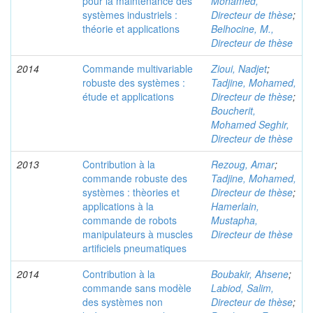
pour la maintenance des
Mohamed,
systèmes industriels :
Directeur de thèse
;
théorie et applications
Belhocine, M.,
Directeur de thèse
2014
Commande multivariable
Zioui, Nadjet
;
robuste des systèmes :
Tadjine, Mohamed,
étude et applications
Directeur de thèse
;
Boucherit,
Mohamed Seghir,
Directeur de thèse
2013
Contribution à la
Rezoug, Amar
;
commande robuste des
Tadjine, Mohamed,
systèmes : thèories et
Directeur de thèse
;
applications à la
Hamerlain,
commande de robots
Mustapha,
manipulateurs à muscles
Directeur de thèse
artificiels pneumatiques
2014
Contribution à la
Boubakir, Ahsene
;
commande sans modèle
Labiod, Salim,
des systèmes non
Directeur de thèse
;