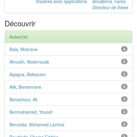
linéaires avec applications
Boudjema, Fares,
Directeur de thèse
Découvrir
Auteur(e)
Bala, Mokrane
4
Afroukh, Abderrezak
3
Agagna, Belkacem
3
Alik, Benamrane
3
Benachour, Ali
3
Benmahamed, Youcef
3
Benzada, Mohamed Lamine
3
3