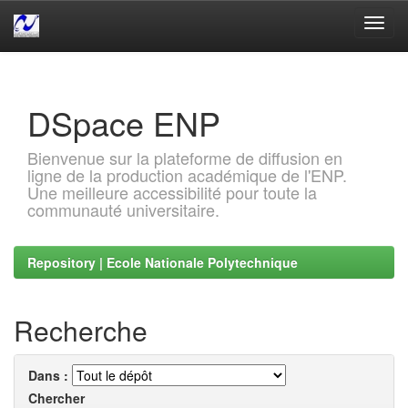
Skip
navigation
DSpace ENP
Bienvenue sur la plateforme de diffusion en
ligne de la production académique de l'ENP.
Une meilleure accessibilité pour toute la
communauté universitaire.
Repository | Ecole Nationale Polytechnique
Recherche
Dans :
Chercher