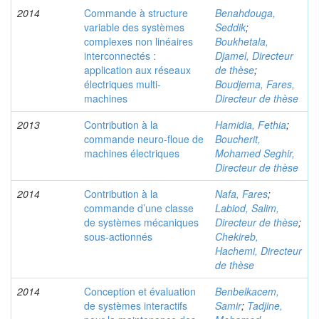
2014
Commande à structure
Benahdouga,
variable des systèmes
Seddik
;
complexes non linéaires
Boukhetala,
interconnectés :
Djamel, Directeur
application aux réseaux
de thèse
;
électriques multi-
Boudjema, Fares,
machines
Directeur de thèse
2013
Contribution à la
Hamidia, Fethia
;
commande neuro-floue de
Boucherit,
machines électriques
Mohamed Seghir,
Directeur de thèse
2014
Contribution à la
Nafa, Fares
;
commande d’une classe
Labiod, Salim,
de systèmes mécaniques
Directeur de thèse
;
sous-actionnés
Chekireb,
Hachemi, Directeur
de thèse
2014
Conception et évaluation
Benbelkacem,
de systèmes interactifs
Samir
;
Tadjine,