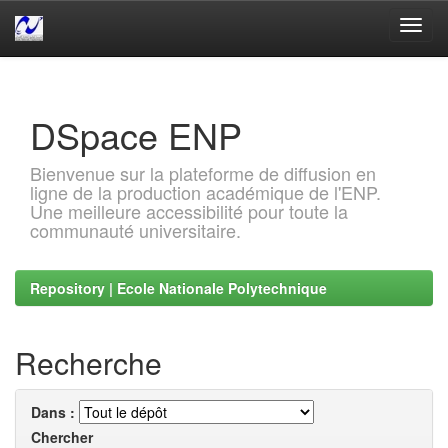
Skip
navigation
DSpace ENP
Bienvenue sur la plateforme de diffusion en
ligne de la production académique de l'ENP.
Une meilleure accessibilité pour toute la
communauté universitaire.
Repository | Ecole Nationale Polytechnique
Recherche
Dans :
Chercher