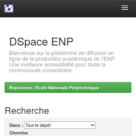
Skip
navigation
DSpace ENP
Bienvenue sur la plateforme de diffusion en
ligne de la production académique de l'ENP.
Une meilleure accessibilité pour toute la
communauté universitaire.
Repository | Ecole Nationale Polytechnique
Recherche
Dans :
Chercher