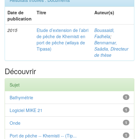
Résultats trouvés : Documents
Date de
Titre
Auteur(s)
publication
2015
Etude d’extension de l’abri
Boussaidi,
de pêche de Khemisti en
Fadhéla
;
port de pêche (wilaya de
Benmamar,
Tipasa)
Saâdia, Directeur
de thèse
Découvrir
Sujet
Bathymétrie
1
Logiciel MIKE 21
1
Onde
1
Port de pêche -- Khemisti -- (Tip...
1