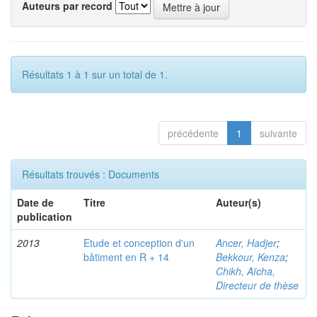
Auteurs par record
Résultats 1 à 1 sur un total de 1.
précédente
1
suivante
Résultats trouvés : Documents
Date de
Titre
Auteur(s)
publication
2013
Etude et conception d'un
Ancer, Hadjer
;
bâtiment en R + 14
Bekkour, Kenza
;
Chikh, Aïcha,
Directeur de thèse