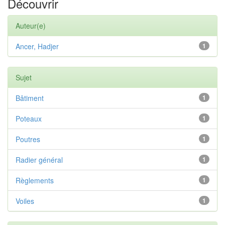
Découvrir
Auteur(e)
Ancer, Hadjer
1
Sujet
Bâtiment
1
Poteaux
1
Poutres
1
Radier général
1
Règlements
1
Voiles
1