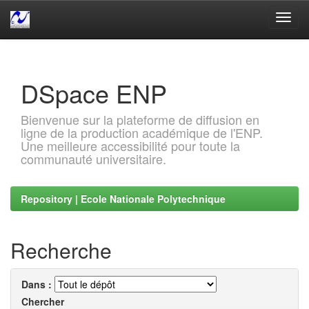
Skip
navigation
DSpace ENP
Bienvenue sur la plateforme de diffusion en
ligne de la production académique de l'ENP.
Une meilleure accessibilité pour toute la
communauté universitaire.
Repository | Ecole Nationale Polytechnique
Recherche
Dans :
Chercher