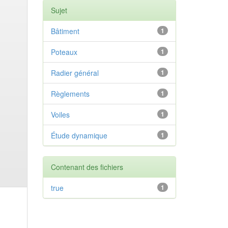
Sujet
Bâtiment
1
Poteaux
1
Radier général
1
Règlements
1
Voiles
1
Étude dynamique
1
Contenant des fichiers
true
1