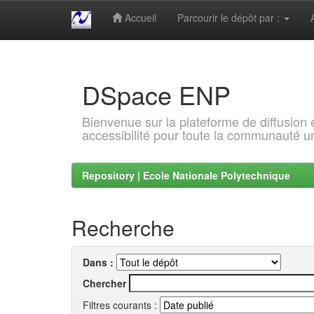
Accueil
Parcourir le dépôt par :
Skip
navigation
DSpace ENP
Bienvenue sur la plateforme de diffusion
accessibilité pour toute la communauté un
Repository | Ecole Nationale Polytechnique
Recherche
Dans :
Chercher
Filtres courants :