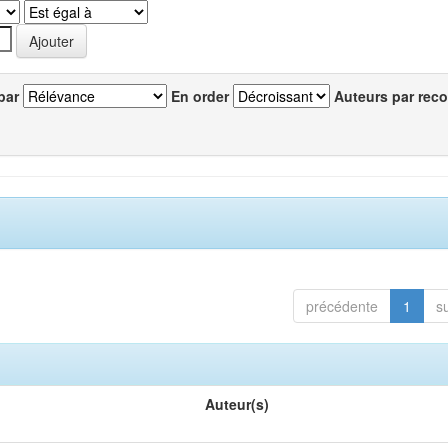
par
En order
Auteurs par reco
précédente
1
s
Auteur(s)