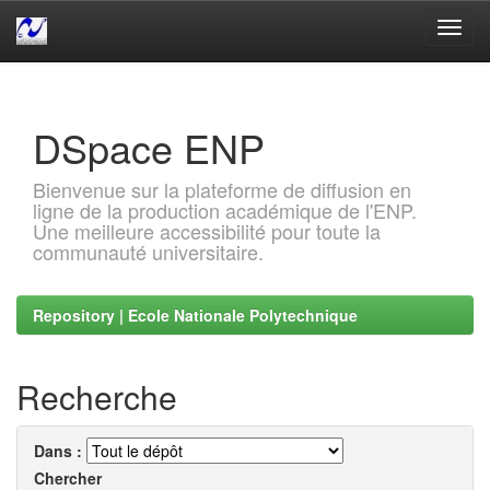
Skip
navigation
DSpace ENP
Bienvenue sur la plateforme de diffusion en
ligne de la production académique de l'ENP.
Une meilleure accessibilité pour toute la
communauté universitaire.
Repository | Ecole Nationale Polytechnique
Recherche
Dans :
Chercher