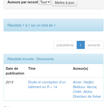
Auteurs par record
Résultats 1 à 1 sur un total de 1.
précédente
1
suivante
Résultats trouvés : Documents
Date de
Titre
Auteur(s)
publication
2013
Etude et conception d'un
Ancer, Hadjer
;
bâtiment en R + 14
Bekkour, Kenza
;
Chikh, Aïcha,
Directeur de thèse