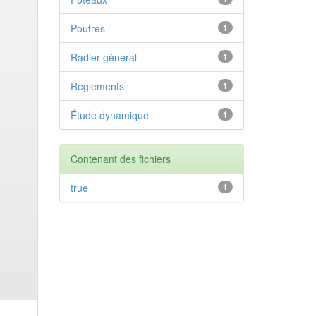
Poutres
1
Radier général
1
Règlements
1
Étude dynamique
1
Contenant des fichiers
true
1