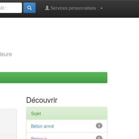
Services personnalisés :
leure
Découvrir
Sujet
Béton armé
1
Poteaux
1