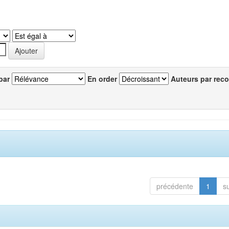
par
En order
Auteurs par reco
précédente
1
s