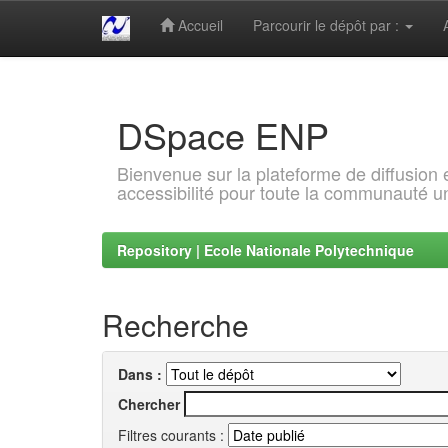
Accueil
Parcourir le dépôt par :
Skip
navigation
DSpace ENP
Bienvenue sur la plateforme de diffusion
accessibilité pour toute la communauté un
Repository | Ecole Nationale Polytechnique
Recherche
Dans :
Chercher
Filtres courants :