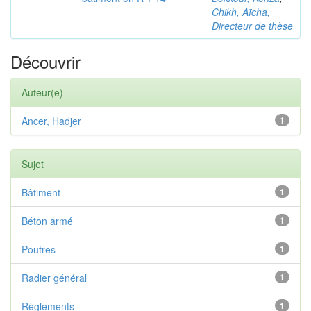
Chikh, Aïcha,
Directeur de thèse
Découvrir
Auteur(e)
Ancer, Hadjer
1
Sujet
Bâtiment
1
Béton armé
1
Poutres
1
Radier général
1
Règlements
1