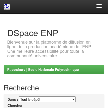
Skip
navigation
DSpace ENP
Bienvenue sur la plateforme de diffusion en
ligne de la production académique de l'ENP.
Une meilleure accessibilité pour toute la
communauté universitaire.
Repository | Ecole Nationale Polytechnique
Recherche
Dans :
Chercher