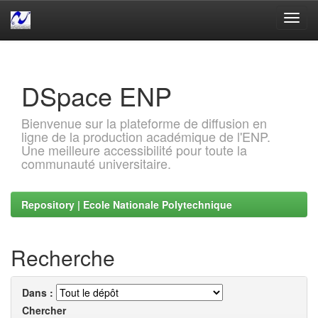
Skip
navigation
DSpace ENP
Bienvenue sur la plateforme de diffusion en
ligne de la production académique de l'ENP.
Une meilleure accessibilité pour toute la
communauté universitaire.
Repository | Ecole Nationale Polytechnique
Recherche
Dans :
Chercher