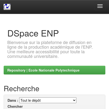
Skip
navigation
DSpace ENP
Bienvenue sur la plateforme de diffusion en
ligne de la production académique de l'ENP.
Une meilleure accessibilité pour toute la
communauté universitaire.
Repository | Ecole Nationale Polytechnique
Recherche
Dans :
Chercher