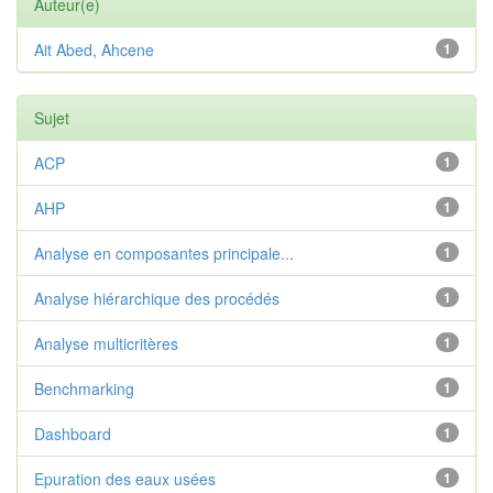
Auteur(e)
Ait Abed, Ahcene
1
Sujet
ACP
1
AHP
1
Analyse en composantes principale...
1
Analyse hiérarchique des procédés
1
Analyse multicritères
1
Benchmarking
1
Dashboard
1
Epuration des eaux usées
1