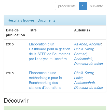
précédente
1
suivante
Résultats trouvés : Documents
Date de
Titre
Auteur(s)
publication
2015
Elaboration d'un
Ait Abed, Ahcene
;
Dashboard pour la gestion
Chelil, Samy
;
de la STEP de Boumerdes
Bermad,
par l'analyse multicritère
Abdelmalek,
Directeur de thèse
2015
Elaboration d’une
Chelil, Samy
;
méthodologie pour le
Lefkir,
Benchmarking des
Abdelouahab,
stations d’épurations
Directeur de thèse
Découvrir