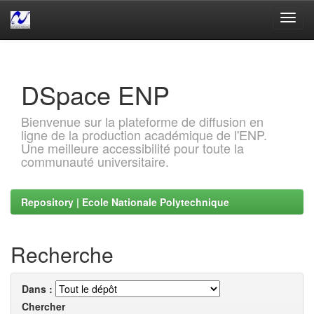
Skip
navigation
DSpace ENP
Bienvenue sur la plateforme de diffusion en
ligne de la production académique de l'ENP.
Une meilleure accessibilité pour toute la
communauté universitaire.
Repository | Ecole Nationale Polytechnique
Recherche
Dans :
Chercher