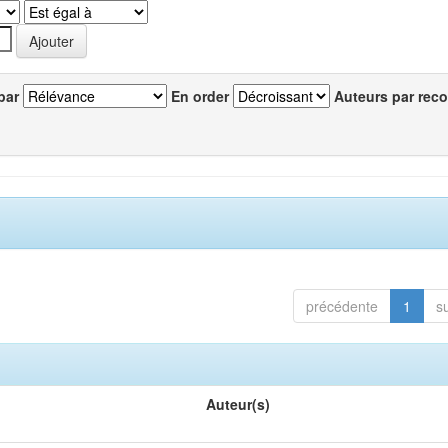
par
En order
Auteurs par reco
précédente
1
s
Auteur(s)