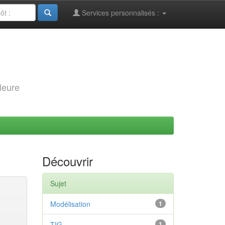
Services personnalisés :
leure
Découvrir
Sujet
Modélisation
1
TIG
1