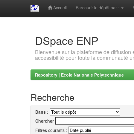
Accueil
Parcourir le dépôt par :
Skip
navigation
DSpace ENP
Bienvenue sur la plateforme de diffusion
accessibilité pour toute la communauté un
Repository | Ecole Nationale Polytechnique
Recherche
Dans :
Chercher
Filtres courants :