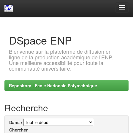
Skip
navigation
DSpace ENP
Bienvenue sur la plateforme de diffusion en
ligne de la production académique de l'ENP.
Une meilleure accessibilité pour toute la
communauté universitaire.
Repository | Ecole Nationale Polytechnique
Recherche
Dans :
Chercher