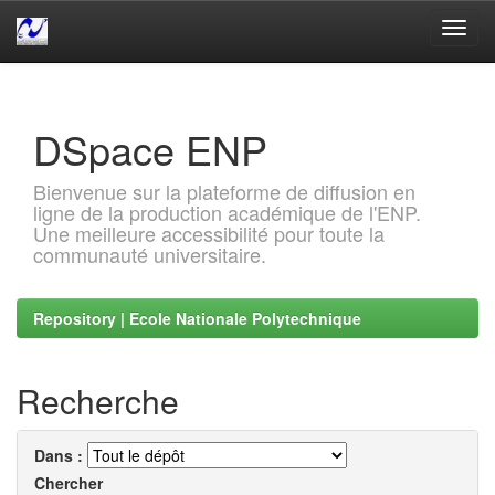
Skip
navigation
DSpace ENP
Bienvenue sur la plateforme de diffusion en
ligne de la production académique de l'ENP.
Une meilleure accessibilité pour toute la
communauté universitaire.
Repository | Ecole Nationale Polytechnique
Recherche
Dans :
Chercher