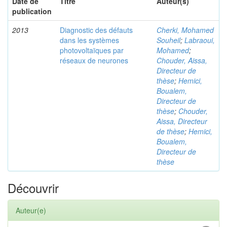
Date de
Titre
Auteur(s)
publication
2013
Diagnostic des défauts
Cherki, Mohamed
dans les systèmes
Souheil
;
Labraoui,
photovoltaïques par
Mohamed
;
réseaux de neurones
Chouder, Aissa,
Directeur de
thèse
;
Hemici,
Boualem,
Directeur de
thèse
;
Chouder,
Aissa, Directeur
de thèse
;
Hemici,
Boualem,
Directeur de
thèse
Découvrir
Auteur(e)