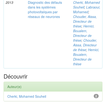
2013
Diagnostic des défauts
Cherki, Mohamed
dans les systèmes
Souheil
;
Labraoui,
photovoltaïques par
Mohamed
;
réseaux de neurones
Chouder, Aissa,
Directeur de
thèse
;
Hemici,
Boualem,
Directeur de
thèse
;
Chouder,
Aissa, Directeur
de thèse
;
Hemici,
Boualem,
Directeur de
thèse
Découvrir
Auteur(e)
Cherki, Mohamed Souheil
2