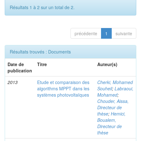
Résultats 1 à 2 sur un total de 2.
précédente
1
suivante
Résultats trouvés : Documents
Date de
Titre
Auteur(s)
publication
2013
Etude et comparaison des
Cherki, Mohamed
algorithms MPPT dans les
Souheil
;
Labraoui,
systèmes photovoltaïques
Mohamed
;
Chouder, Aissa,
Directeur de
thèse
;
Hemici,
Boualem,
Directeur de
thèse