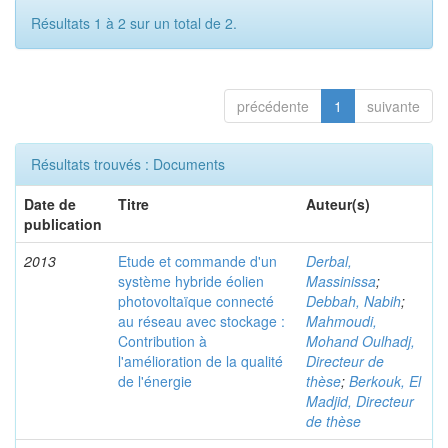
Résultats 1 à 2 sur un total de 2.
précédente
1
suivante
Résultats trouvés : Documents
Date de
Titre
Auteur(s)
publication
2013
Etude et commande d'un
Derbal,
système hybride éolien
Massinissa
;
photovoltaïque connecté
Debbah, Nabih
;
au réseau avec stockage :
Mahmoudi,
Contribution à
Mohand Oulhadj,
l'amélioration de la qualité
Directeur de
de l'énergie
thèse
;
Berkouk, El
Madjid, Directeur
de thèse