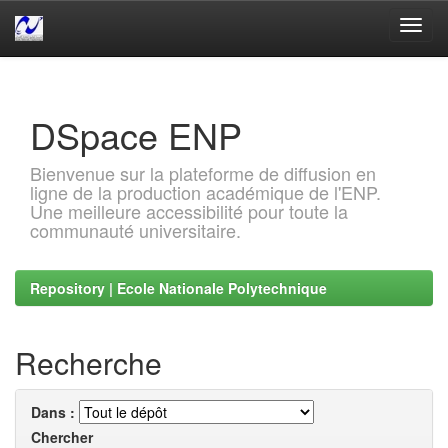
Skip
navigation
DSpace ENP
Bienvenue sur la plateforme de diffusion en
ligne de la production académique de l'ENP.
Une meilleure accessibilité pour toute la
communauté universitaire.
Repository | Ecole Nationale Polytechnique
Recherche
Dans :
Chercher