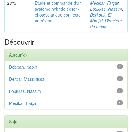
2013
Etude et commande d'un
Mecikar, Faiçal
;
système hybride éolien-
Loukkas, Nassim
;
photovoltaïque connecté
Berkouk, El
au réseau
Madjid, Directeur
de thèse
Découvrir
Auteur(e)
Debbah, Nabih
1
Derbal, Massinissa
1
Loukkas, Nassim
1
Mecikar, Faiçal
1
Sujet