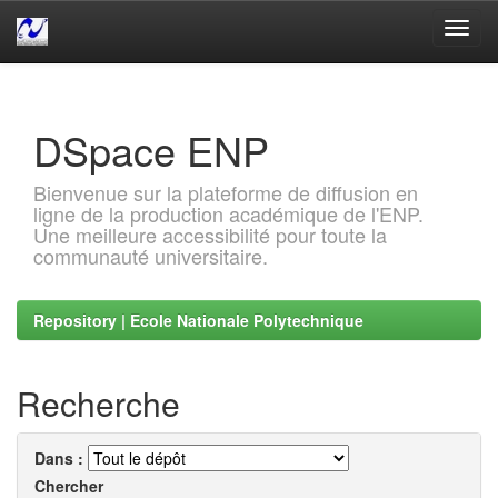
Skip
navigation
DSpace ENP
Bienvenue sur la plateforme de diffusion en
ligne de la production académique de l'ENP.
Une meilleure accessibilité pour toute la
communauté universitaire.
Repository | Ecole Nationale Polytechnique
Recherche
Dans :
Chercher