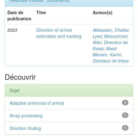
Résultats trouvés : Documents
Date de
Titre
Auteur(s)
publication
2023
Direction of arrival
Abbassen, Chafaa
estimation and tracking
Lyes
;
Belouchrani,
Adel, Directeur de
thèse
;
Abed-
Meraim, Karim,
Directeur de thèse
Découvrir
Sujet
Adaptive antennas of arrival
1
Array processing
1
Direction finding
1