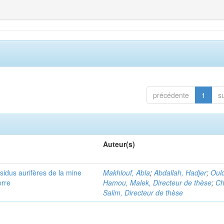
précédente
1
s
Auteur(s)
ésidus aurifères de la mine
Makhlouf, Abla
;
Abdallah, Hadjer
;
Oul
erre
Hamou, Malek, Directeur de thèse
;
Ch
Salim, Directeur de thèse