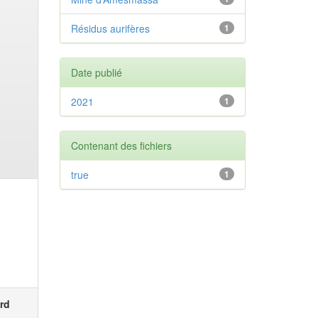
Résidus aurifères
1
Date publié
2021
1
Contenant des fichiers
true
1
rd