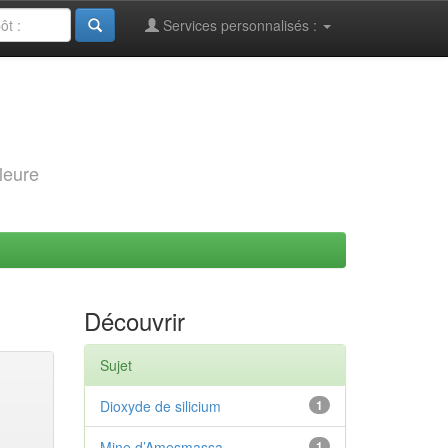
Services personnalisés :
leure
Découvrir
Sujet
Dioxyde de silicium
1
Mine d’Amesmassa
1