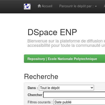
Accueil
Parcourir le dépôt par :
Skip
navigation
DSpace ENP
Bienvenue sur la plateforme de diffusion
accessibilité pour toute la communauté un
Repository | Ecole Nationale Polytechnique
Recherche
Dans :
Chercher
Filtres courants :