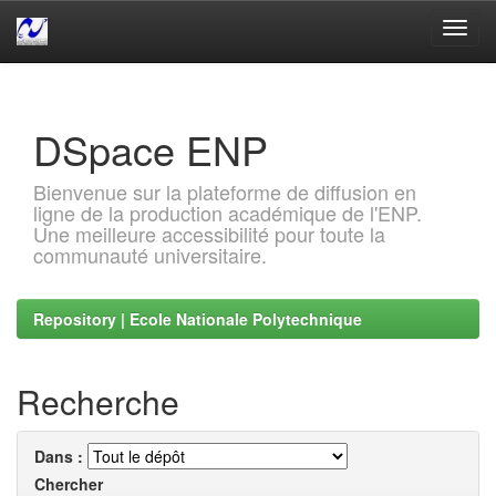
Skip
navigation
DSpace ENP
Bienvenue sur la plateforme de diffusion en
ligne de la production académique de l'ENP.
Une meilleure accessibilité pour toute la
communauté universitaire.
Repository | Ecole Nationale Polytechnique
Recherche
Dans :
Chercher