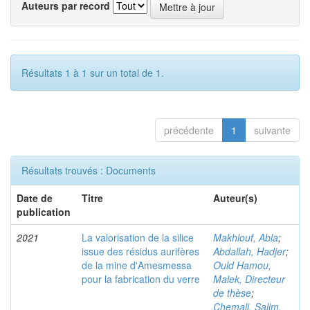
Auteurs par record
Résultats 1 à 1 sur un total de 1.
précédente
1
suivante
Résultats trouvés : Documents
Date de
Titre
Auteur(s)
publication
2021
La valorisation de la silice
Makhlouf, Abla
;
issue des résidus aurifères
Abdallah, Hadjer
;
de la mine d'Amesmessa
Ould Hamou,
pour la fabrication du verre
Malek, Directeur
de thèse
;
Chemali, Salim,