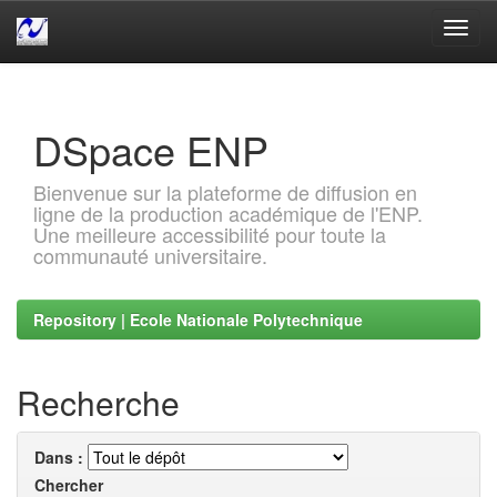
Skip
navigation
DSpace ENP
Bienvenue sur la plateforme de diffusion en
ligne de la production académique de l'ENP.
Une meilleure accessibilité pour toute la
communauté universitaire.
Repository | Ecole Nationale Polytechnique
Recherche
Dans :
Chercher